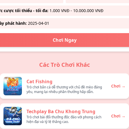
 cược tối thiểu - tối đa:
1.000 VNĐ - 10.000.000 VNĐ
ày phát hành:
2025-04-01
Chơi Ngay
Các Trò Chơi Khác
Cat Fishing
Chơi →
Trò chơi bắn cá dễ thương với chủ đề mèo đáng
yêu, mang lại nhiều phần thưởng hấp dẫn.
Techplay Ba Chu Khong Trung
Chơi →
Trò chơi bài đổi thưởng độc đáo với phong cách
hiện đại và tỷ lệ thắng cao.