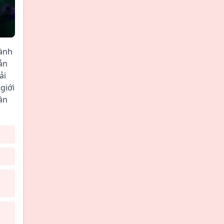
dành
ản
ải
giới
ần