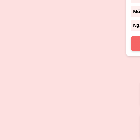
Mức
Ng