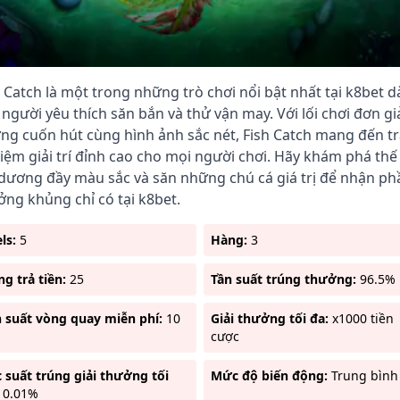
h Catch là một trong những trò chơi nổi bật nhất tại k8bet 
 người yêu thích săn bắn và thử vận may. Với lối chơi đơn gi
ng cuốn hút cùng hình ảnh sắc nét, Fish Catch mang đến tr
iệm giải trí đỉnh cao cho mọi người chơi. Hãy khám phá thế 
 dương đầy màu sắc và săn những chú cá giá trị để nhận ph
ởng khủng chỉ có tại k8bet.
ls:
5
Hàng:
3
g trả tiền:
25
Tần suất trúng thưởng:
96.5%
 suất vòng quay miễn phí:
10
Giải thưởng tối đa:
x1000 tiền
cược
 suất trúng giải thưởng tối
Mức độ biến động:
Trung bình
0.01%