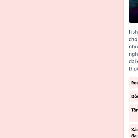
Fis
cho
như
ngh
đại
thư
Ree
Dòn
Tần
Xác
đa: