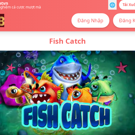
etvn
🌐
Tải Xu
 nghiệm cá cược mượt mà
Đăng Nhập
Đăng 
Fish Catch