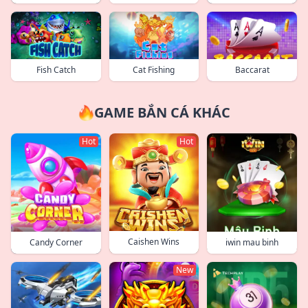
Fish Catch
Cat Fishing
Baccarat
GAME BẮN CÁ KHÁC
Hot
Hot
Caishen Wins
Candy Corner
iwin mau binh
New