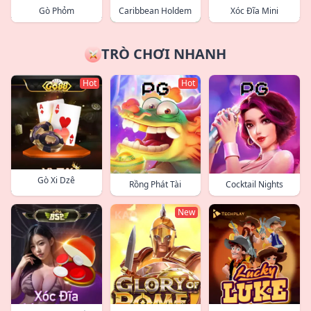
Gò Phỏm
Caribbean Holdem
Xóc Đĩa Mini
TRÒ CHƠI NHANH
Hot
Hot
Gò Xi Dzê
Rồng Phát Tài
Cocktail Nights
New