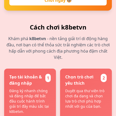
Chơi ngay 🐯
Cách chơi k8betvn
Khám phá
k8betvn
- nền tảng giải trí di động hàng
đầu, nơi bạn có thể thỏa sức trải nghiệm các trò chơi
hấp dẫn với phong cách địa phương hóa đậm chất
Việt.
Tạo tài khoản &
Chọn trò chơi
1
2
đăng nhập
yêu thích
Đăng ký nhanh chóng
Duyệt qua thư viện trò
và đăng nhập để bắt
chơi đa dạng và chọn
đầu cuộc hành trình
lựa trò chơi phù hợp
giải trí đầy màu sắc tại
nhất với gu của bạn.
k8betvn.