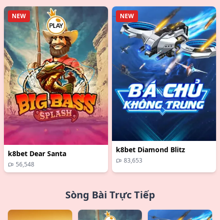
NEW
NEW
k8bet Diamond Blitz
k8bet Dear Santa
83,653
56,548
Sòng Bài Trực Tiếp