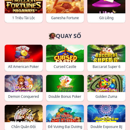
1 Triệu Tài Lộc
Ganesha Fortune
Gò Liềng
QUAY SỐ
All American Poker
Cursed Castle
Baccarat Super 6
Demon Conquered
Double Bonus Poker
Golden Zuma
Chắn Quân Đội
Đế Vương Đại Dương
Double Exposure BJ