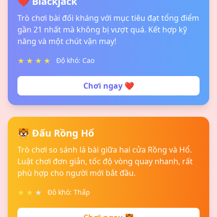
❤ Blackjack
Trò chơi bài đối kháng với mục tiêu đạt tổng điểm
gần 21 nhất mà không bị vượt quá. Kết hợp kỹ
năng và một chút vận may!
★
★
★
★
Độ khó: Cao
Chơi ngay ❤
🐯 Đấu Rồng Hổ
Trò chơi so sánh lá bài giữa hai cửa Rồng và Hổ.
Luật chơi đơn giản, tốc độ vòng quay nhanh, rất
phù hợp cho người mới bắt đầu.
★
★
★
Độ khó: Thấp