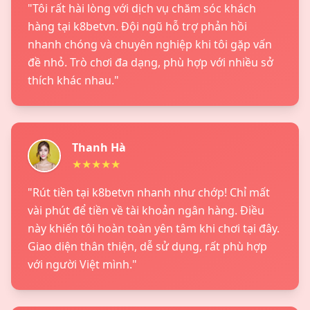
"Tôi rất hài lòng với dịch vụ chăm sóc khách
hàng tại k8betvn. Đội ngũ hỗ trợ phản hồi
nhanh chóng và chuyên nghiệp khi tôi gặp vấn
đề nhỏ. Trò chơi đa dạng, phù hợp với nhiều sở
thích khác nhau."
Thanh Hà
★
★
★
★
★
"Rút tiền tại k8betvn nhanh như chớp! Chỉ mất
vài phút để tiền về tài khoản ngân hàng. Điều
này khiến tôi hoàn toàn yên tâm khi chơi tại đây.
Giao diện thân thiện, dễ sử dụng, rất phù hợp
với người Việt mình."