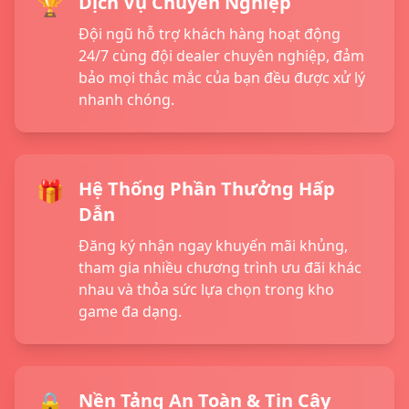
🏆
Dịch Vụ Chuyên Nghiệp
Đội ngũ hỗ trợ khách hàng hoạt động
24/7 cùng đội dealer chuyên nghiệp, đảm
bảo mọi thắc mắc của bạn đều được xử lý
nhanh chóng.
🎁
Hệ Thống Phần Thưởng Hấp
Dẫn
Đăng ký nhận ngay khuyến mãi khủng,
tham gia nhiều chương trình ưu đãi khác
nhau và thỏa sức lựa chọn trong kho
game đa dạng.
🔒
Nền Tảng An Toàn & Tin Cậy