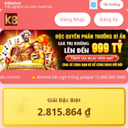
k8betvn
🌐
Tải Xuống
Trải nghiệm cá cược mượt mà
Đăng Nhập
Đăng Ký
.000 VNĐ!
🎊 Meena đã rút 7.200.000 VNĐ chỉ trong vài phút!
💰
Giải Đặc Biệt
2.826.939 ₫