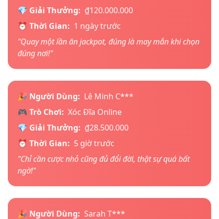
💎 Giải Thưởng:
₫120.000.000
⏰ Thời Gian:
1 ngày trước
"Quay một lần ăn jackpot, đúng là may mắn khi chọn
đúng nơi!"
🎉 Người Dùng:
Lê Minh C***
🎮 Trò Chơi:
Xóc Đĩa Online
💎 Giải Thưởng:
₫28.500.000
⏰ Thời Gian:
5 giờ trước
"Chỉ cần cược nhỏ cũng đủ đổi đời, thật sự quá bất
ngờ!"
🎉 Người Dùng:
Sarah T***